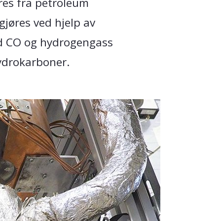
res fra petroleum
gjøres ved hjelp av
id CO og hydrogengass
ydrokarboner.