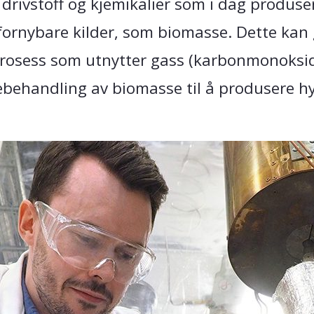
drivstoff og kjemikalier som i dag produse
 fornybare kilder, som biomasse. Dette kan 
 prosess som utnytter gass (karbonmonoks
behandling av biomasse til å produsere h