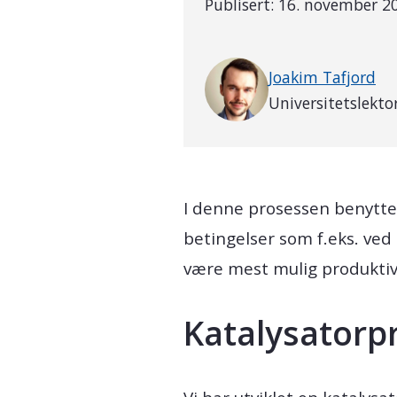
Publisert:
16. november 2
Skrevet av
Joakim Tafjord
Universitetslekto
I denne prosessen benyttes
betingelser som f.eks. ved
være mest mulig produktiv, 
Katalysatorp