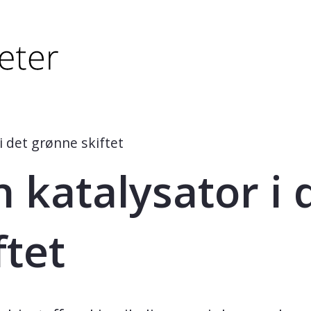
tørre eller - (minus) for å forminske.
større eller - (minus) for å forminske.
i det grønne skiftet
n katalysator i 
ftet