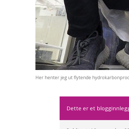
Her henter jeg ut flytende hydrokarbonpro
Dette er et blogginnlegg