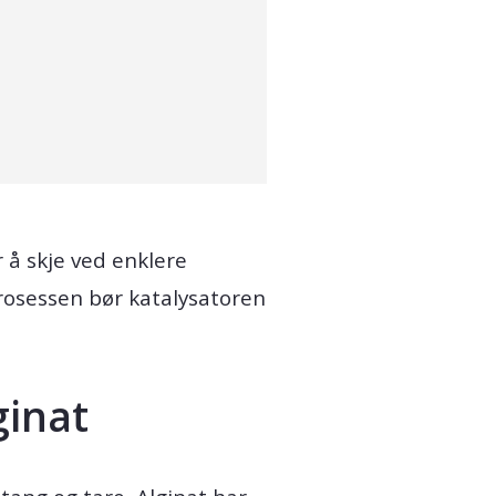
 å skje ved enklere
prosessen bør katalysatoren
ginat