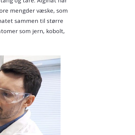
 tang og tare. Alginat har
i store mengder væske, som
inatet sammen til større
latomer som jern, kobolt,