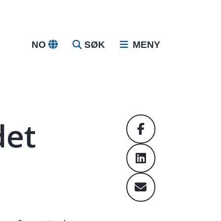
NO
SØK
MENY
det