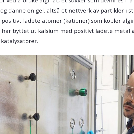
tor ved å bruke alginat, et sukker som utvinnes fra
e og danne en gel, altså et nettverk av partikler 
er positivt ladete atomer (kationer) som kobler alg
Vi har byttet ut kalsium med positivt ladete metal
 katalysatorer.