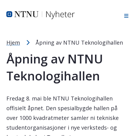
Tekststørrelsetips
Hopp til toppområde
Hopp til innholdet
Hopp til bunnområde
PC: Press ned CTRL og klikk på + (pluss) for å forstørre ell
MAC: Press ned CMD og klikk på + (pluss) for å forstørre el
Hjem
Åpning av NTNU Teknologihallen
Åpning av NTNU
Teknologihallen
Fredag 8. mai ble NTNU Teknologihallen
offisielt åpnet. Den spesialbygde hallen på
over 1000 kvadratmeter samler ni tekniske
studentorganisasjoner i nye verksteds- og