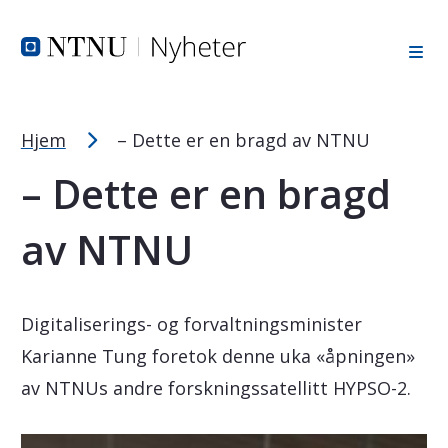
Tekststørrelsetips
Hopp til toppområde
Hopp til innholdet
Hopp til bunnområde
PC: Press ned CTRL og klikk på + (pluss) for å forstørre ell
MAC: Press ned CMD og klikk på + (pluss) for å forstørre el
Hjem
– Dette er en bragd av NTNU
– Dette er en bragd
av NTNU
Digitaliserings- og forvaltningsminister
Karianne Tung foretok denne uka «åpningen»
av NTNUs andre forskningssatellitt HYPSO-2.