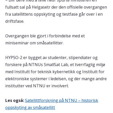
– Blir dere med å telle ned? spurte ministeren en
fullsatt sal på Helgasetr der den offisielle overgangen
fra satellittens oppskyting og testfase går over i en
driftsfase.
Overgangen ble gjort i forbindelse med et
miniseminar om småsatellitter.
HYPSO-2 er bygget av studenter, stipendiater og
forskere på NTNUs SmallSat Lab, et tverrfaglig miljø
med Institutt for teknisk kybernetikk og Institutt for
elektroniske systemer i ledelsen, og der mange andre
institutter ved NTNU er involvert.
Les også:
Satellittforskning på NTNU – historisk
oppskyting av småsatellitt