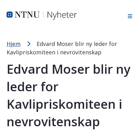
Tekststørrelsetips
Hopp til toppområde
Hopp til innholdet
Hopp til bunnområde
PC: Press ned CTRL og klikk på + (pluss) for å forstørre ell
MAC: Press ned CMD og klikk på + (pluss) for å forstørre el
Hjem
Edvard Moser blir ny leder for
Kavlipriskomiteen i nevrovitenskap
Edvard Moser blir ny
leder for
Kavlipriskomiteen i
nevrovitenskap