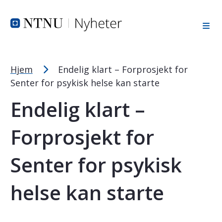
Tekststørrelsetips
Hopp til toppområde
Hopp til innholdet
Hopp til bunnområde
PC: Press ned CTRL og klikk på + (pluss) for å forstørre ell
MAC: Press ned CMD og klikk på + (pluss) for å forstørre el
Hjem
Endelig klart – Forprosjekt for
Senter for psykisk helse kan starte
Endelig klart –
Forprosjekt for
Senter for psykisk
helse kan starte