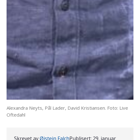
Alexandra Neyts, Pål Lader, David Kristiansen. Foto: Live
Oftedahl
Skrevet av
Øistein Falch
Publisert:
29. januar