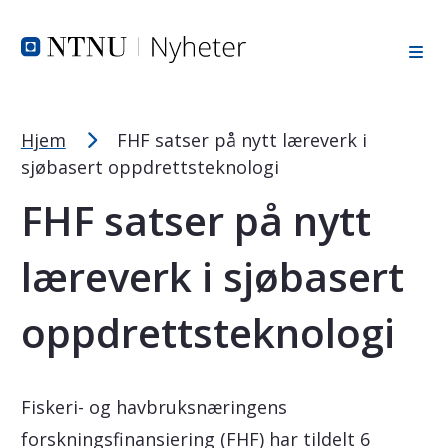
Tekststørrelsetips
Hopp til toppområde
Hopp til innholdet
Hopp til bunnområde
PC: Press ned CTRL og klikk på + (pluss) for å forstørre ell
MAC: Press ned CMD og klikk på + (pluss) for å forstørre el
Hjem
FHF satser på nytt læreverk i
sjøbasert oppdrettsteknologi
FHF satser på nytt
læreverk i sjøbasert
oppdrettsteknologi
Fiskeri- og havbruksnæringens
forskningsfinansiering (FHF) har tildelt 6