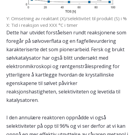
Y: Omsetning av reaktant (X)/selektivitet til produkt (S) i %
X: Tid i reaksjon ved XXX °C i timer
Dette har utvidet forståelsen rundt reaksjonene som
foregår på sølvoverflata og en fagfellevurdering
karakteriserte det som pionerarbeid. Fersk og brukt
sølvkatalysator har også blitt undersøkt med
elektronmikroskopi og røntgenstrålespreding for
ytterligere å kartlegge hvordan de krystallinske
egenskapene til sølvet påvirker
reaksjonshastigheten, selektiviteten og levetida til
katalysatoren.
I den annulære reaktoren oppnådde vi også
selektiviteter på opp til 96% og vi ser derfor at vi kan
oppnå en mer effektiv utnyttelse av råvaren metanol i