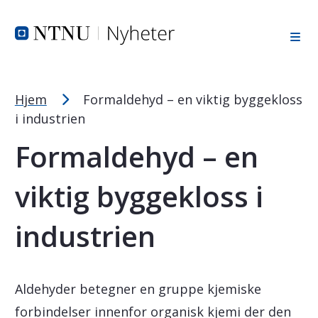
Tekststørrelsetips
Hopp til toppområde
Hopp til innholdet
Hopp til bunnområde
PC: Press ned CTRL og klikk på + (pluss) for å forstørre ell
MAC: Press ned CMD og klikk på + (pluss) for å forstørre el
Hjem
Formaldehyd – en viktig byggekloss
i industrien
Formaldehyd – en
viktig byggekloss i
industrien
Aldehyder betegner en gruppe kjemiske
forbindelser innenfor organisk kjemi der den