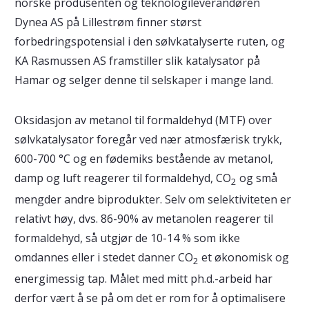
norske produsenten og teknologileverandøren
Dynea AS på Lillestrøm finner størst
forbedringspotensial i den sølvkatalyserte ruten, og
KA Rasmussen AS framstiller slik katalysator på
Hamar og selger denne til selskaper i mange land.
Oksidasjon av metanol til formaldehyd (MTF) over
sølvkatalysator foregår ved nær atmosfærisk trykk,
600-700 °C og en fødemiks bestående av metanol,
damp og luft reagerer til formaldehyd, CO
og små
2
mengder andre biprodukter. Selv om selektiviteten er
relativt høy, dvs. 86-90% av metanolen reagerer til
formaldehyd, så utgjør de 10-14 % som ikke
omdannes eller i stedet danner CO
et økonomisk og
2
energimessig tap. Målet med mitt ph.d.-arbeid har
derfor vært å se på om det er rom for å optimalisere