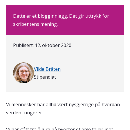
Dette er et blogginnlegg. Det gir uttrykk for
skribentens mening.
Publisert:
12. oktober 2020
Skrevet av
Vilde Bråten
Stipendiat
Vi mennesker har alltid vært nysgjerrige på hvordan
verden fungerer.
Vi har gått fra å lure på hvorfor et eple faller mot