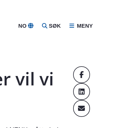
NO
SØK
MENY
r vil vi