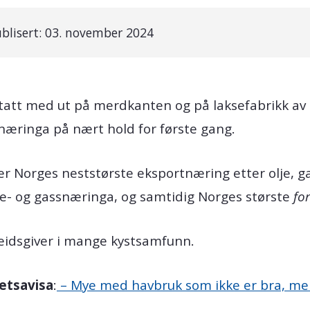
blisert:
03. november 2024
tatt med ut på merdkanten og på laksefabrikk av
æringa på nært hold for første gang.
r Norges neststørste eksportnæring etter olje, ga
lje- og gassnæringa, og samtidig Norges største
fo
beidsgiver i mange kystsamfunn.
tetsavisa
:
– Mye med havbruk som ikke er bra, me