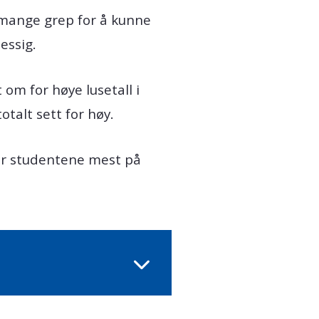
 mange grep for å kunne
essig.
 om for høye lusetall i
talt sett for høy.
or studentene mest på