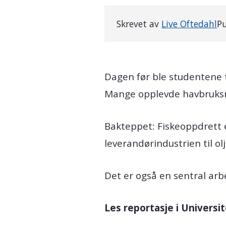
Skrevet av
Live Oftedahl
Pu
Dagen før ble studentene 
Mange opplevde havbruksn
Bakteppet: Fiskeoppdrett e
leverandørindustrien til o
Det er også en sentral ar
Les reportasje i Universi