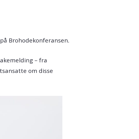
t på Brohodekonferansen.
bakemelding – fra
etsansatte om disse