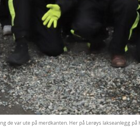
ang de var ute på merdkanten. Her på Lerøys lakseanlegg på Hi