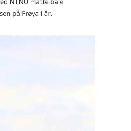
 ved NTNU måtte bale
en på Frøya i år.