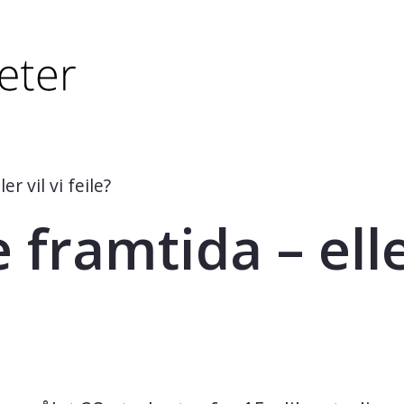
tørre eller - (minus) for å forminske.
større eller - (minus) for å forminske.
er vil vi feile?
 framtida – elle