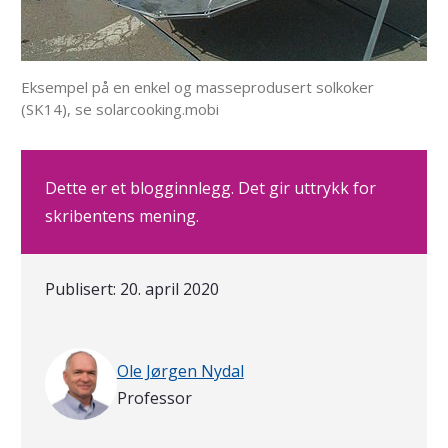
Eksempel på en enkel og masseprodusert solkoker
(SK14), se solarcooking.mobi
Dette er et blogginnlegg. Det gir uttrykk for
skribentens mening.
Publisert:
20. april 2020
Skrevet av
Ole Jørgen Nydal
Professor