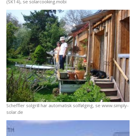
(SK14), se solarcooking.mobi
Scheffler solgrill har automatisk solfølging, se www.simply-
solar.de