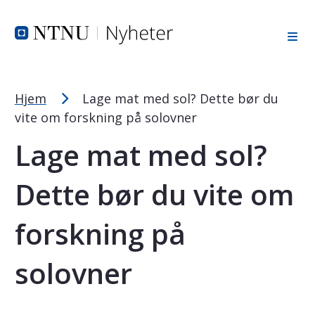
Tekststørrelsetips
Hopp til toppområde
Hopp til innholdet
Hopp til bunnområde
PC: Press ned CTRL og klikk på + (pluss) for å forstørre ell
MAC: Press ned CMD og klikk på + (pluss) for å forstørre el
Hjem
Lage mat med sol? Dette bør du
vite om forskning på solovner
Lage mat med sol?
Dette bør du vite om
forskning på
solovner