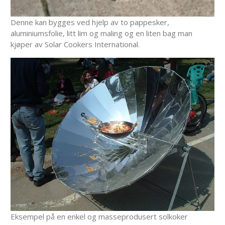
Denne kan bygges ved hjelp av to pappesker,
aluminiumsfolie, litt lim og maling og en liten bag man
kjøper av Solar Cookers International.
Eksempel på en enkel og masseprodusert solkoker