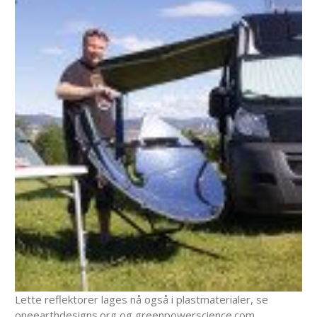
Lette reflektorer lages nå også i plastmaterialer, se
oneearthdesigns.org og greenpowerscience.com