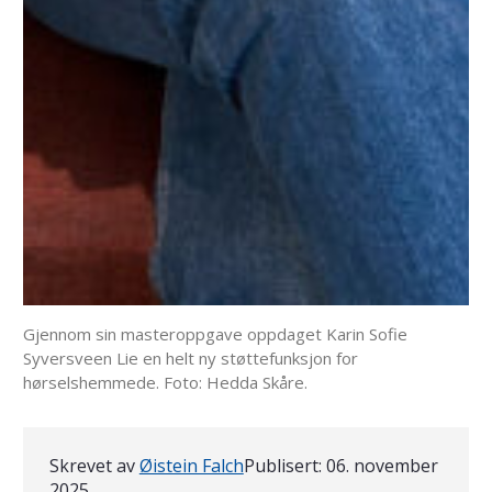
Gjennom sin masteroppgave oppdaget Karin Sofie
Syversveen Lie en helt ny støttefunksjon for
hørselshemmede. Foto: Hedda Skåre.
Skrevet av
Øistein Falch
Publisert:
06. november
2025