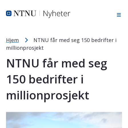
Tekststørrelsetips
Hopp til toppområde
Hopp til innholdet
Hopp til bunnområde
PC: Press ned CTRL og klikk på + (pluss) for å forstørre ell
MAC: Press ned CMD og klikk på + (pluss) for å forstørre el
Hjem
NTNU får med seg 150 bedrifter i
millionprosjekt
NTNU får med seg
150 bedrifter i
millionprosjekt