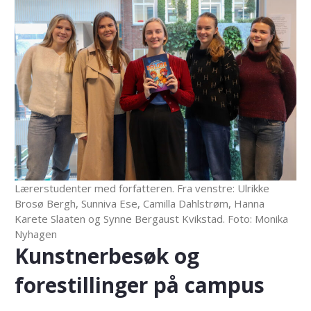
Lærerstudenter med forfatteren. Fra venstre: Ulrikke
Brosø Bergh, Sunniva Ese, Camilla Dahlstrøm, Hanna
Karete Slaaten og Synne Bergaust Kvikstad
. Foto: Monika
Nyhagen
Kunstnerbesøk og
forestillinger på campus