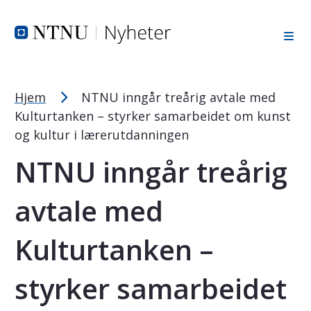
Tekststørrelsetips
Hopp til toppområde
Hopp til innholdet
Hopp til bunnområde
PC: Press ned CTRL og klikk på + (pluss) for å forstørre ell
MAC: Press ned CMD og klikk på + (pluss) for å forstørre el
Hjem
NTNU inngår treårig avtale med
Kulturtanken – styrker samarbeidet om kunst
og kultur i lærerutdanningen
NTNU inngår treårig
avtale med
Kulturtanken –
styrker samarbeidet