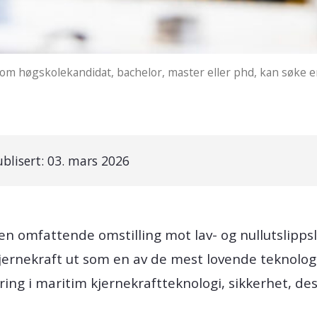
om høgskolekandidat, bachelor, master eller phd, kan søke e
ublisert:
03. mars 2026
en omfattende omstilling mot lav- og nullutslipps
jernekraft ut som en av de mest lovende teknolog
ring i maritim kjernekraftteknologi, sikkerhet, de