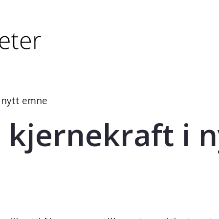
tørre eller - (minus) for å forminske.
større eller - (minus) for å forminske.
 nytt emne
jernekraft i n