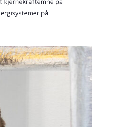
tet kjernekraftemne på
nergisystemer på