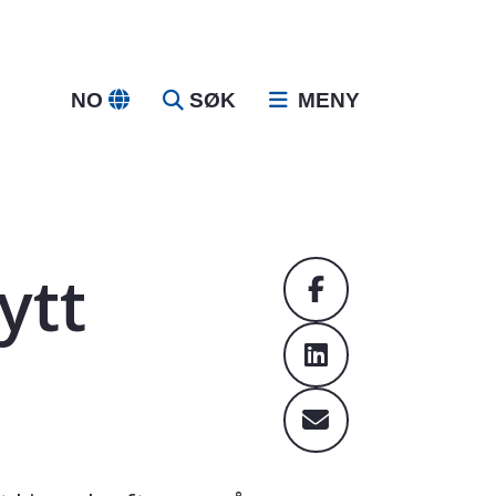
NO
SØK
MENY
ytt