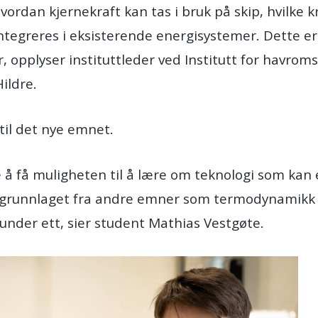
ordan kjernekraft kan tas i bruk på skip, hvilke k
tegreres i eksisterende energisystemer. Dette er
 opplyser instituttleder ved Institutt for havrom
ildre.
til det nye emnet.
e å få muligheten til å lære om teknologi som kan
e grunnlaget fra andre emner som termodynamikk og
under ett, sier student Mathias Vestgøte.