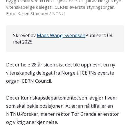
byggteknikk ved NTNU i Gjøvik er fra 1. juli av Norges nye
vitenskapelige delegat i CERNs øverste styringsorgan.
Foto: Karen Stampen / NTNU
Skrevet av
Mads Wang-Svendsen
Publisert:
08.
mai 2025
Det er hele 28 år siden sist det ble oppnevnt en ny
vitenskapelig delegat fra Norge til CERNs øverste
organ, CERN Council.
Det er Kunnskapsdepartementet som avgjør hvem
som skal bekle posisjonen. At æren nå tilfaller en
NTNU-forsker, mener rektor Tor Grande er en stor
og viktig anerkjennelse.