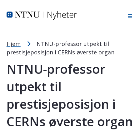
Tekststørrelsetips
Hopp til toppområde
Hopp til innholdet
Hopp til bunnområde
PC: Press ned CTRL og klikk på + (pluss) for å forstørre ell
MAC: Press ned CMD og klikk på + (pluss) for å forstørre el
Hjem
NTNU-professor utpekt til
prestisjeposisjon i CERNs øverste organ
NTNU-professor
utpekt til
prestisjeposisjon i
CERNs øverste organ