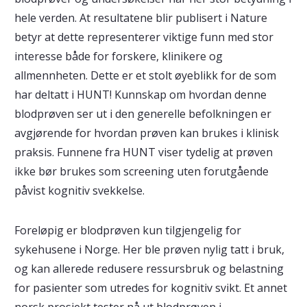
hele verden. At resultatene blir publisert i Nature
betyr at dette representerer viktige funn med stor
interesse både for forskere, klinikere og
allmennheten. Dette er et stolt øyeblikk for de som
har deltatt i HUNT! Kunnskap om hvordan denne
blodprøven ser ut i den generelle befolkningen er
avgjørende for hvordan prøven kan brukes i klinisk
praksis. Funnene fra HUNT viser tydelig at prøven
ikke bør brukes som screening uten forutgående
påvist kognitiv svekkelse.
Foreløpig er blodprøven kun tilgjengelig for
sykehusene i Norge. Her ble prøven nylig tatt i bruk,
og kan allerede redusere ressursbruk og belastning
for pasienter som utredes for kognitiv svikt. Et annet
norsk prosjekt tester nå ut blodprøven i