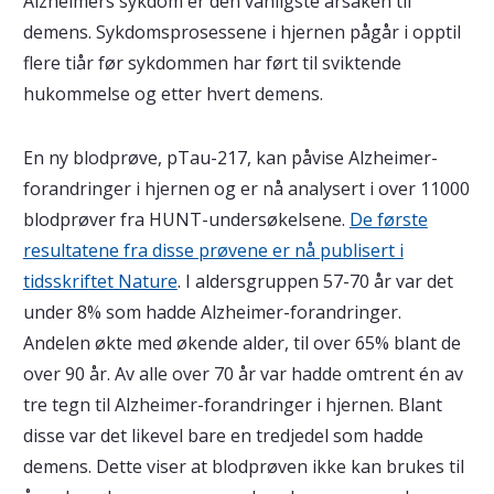
Alzheimers sykdom er den vanligste årsaken til
demens. Sykdomsprosessene i hjernen pågår i opptil
flere tiår før sykdommen har ført til sviktende
hukommelse og etter hvert demens.
En ny blodprøve, pTau-217, kan påvise Alzheimer-
forandringer i hjernen og er nå analysert i over 11000
blodprøver fra HUNT-undersøkelsene.
De første
resultatene fra disse prøvene er nå publisert i
tidsskriftet Nature
. I aldersgruppen 57-70 år var det
under 8% som hadde Alzheimer-forandringer.
Andelen økte med økende alder, til over 65% blant de
over 90 år. Av alle over 70 år var hadde omtrent én av
tre tegn til Alzheimer-forandringer i hjernen. Blant
disse var det likevel bare en tredjedel som hadde
demens. Dette viser at blodprøven ikke kan brukes til