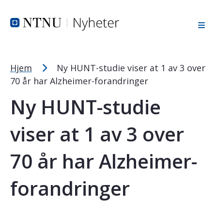
Tekststørrelsetips
Hopp til toppområde
Hopp til innholdet
Hopp til bunnområde
PC: Press ned CTRL og klikk på + (pluss) for å forstørre ell
MAC: Press ned CMD og klikk på + (pluss) for å forstørre el
Hjem
Ny HUNT-studie viser at 1 av 3 over
70 år har Alzheimer-forandringer
Ny HUNT-studie
viser at 1 av 3 over
70 år har Alzheimer-
forandringer