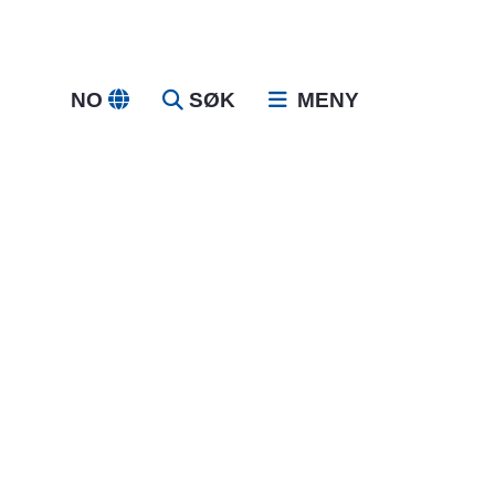
NO
SØK
MENY