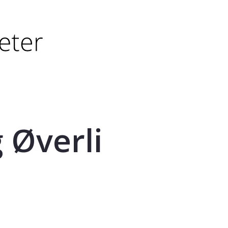
tørre eller - (minus) for å forminske.
større eller - (minus) for å forminske.
 Øverli