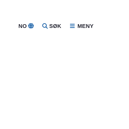
NO
SØK
MENY