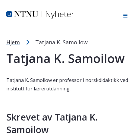
Tekststørrelsetips
Hopp til toppområde
Hopp til innholdet
Hopp til bunnområde
PC: Press ned CTRL og klikk på + (pluss) for å forstørre ell
MAC: Press ned CMD og klikk på + (pluss) for å forstørre el
Hjem
Tatjana K. Samoilow
Tatjana K. Samoilow
Tatjana K. Samoilow er professor i norskdidaktikk ved
institutt for lærerutdanning.
Skrevet av Tatjana K.
Samoilow