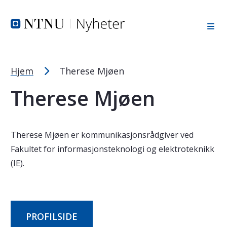
Tekststørrelsetips
Hopp til toppområde
Hopp til innholdet
Hopp til bunnområde
PC: Press ned CTRL og klikk på + (pluss) for å forstørre ell
MAC: Press ned CMD og klikk på + (pluss) for å forstørre el
Hjem
Therese Mjøen
Therese Mjøen
Therese Mjøen er kommunikasjonsrådgiver ved
Fakultet for informasjonsteknologi og elektroteknikk
(IE).
PROFILSIDE