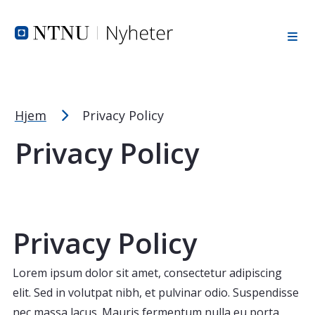
Tekststørrelsetips
Hopp til toppområde
Hopp til innholdet
Hopp til bunnområde
PC: Press ned CTRL og klikk på + (pluss) for å forstørre ell
MAC: Press ned CMD og klikk på + (pluss) for å forstørre el
Hjem
Privacy Policy
Privacy Policy
Privacy Policy
Lorem ipsum dolor sit amet, consectetur adipiscing
elit. Sed in volutpat nibh, et pulvinar odio. Suspendisse
nec massa lacus. Mauris fermentum nulla eu porta