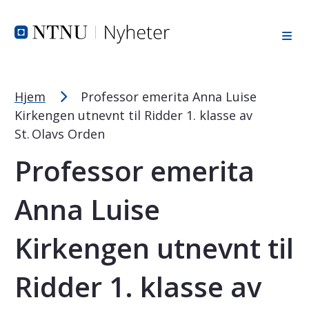
Tekststørrelsetips
Hopp til toppområde
Hopp til innholdet
Hopp til bunnområde
PC: Press ned CTRL og klikk på + (pluss) for å forstørre ell
MAC: Press ned CMD og klikk på + (pluss) for å forstørre el
Hjem
Professor emerita Anna Luise
Kirkengen utnevnt til Ridder 1. klasse av
St. Olavs Orden
Professor emerita
Anna Luise
Kirkengen utnevnt til
Ridder 1. klasse av