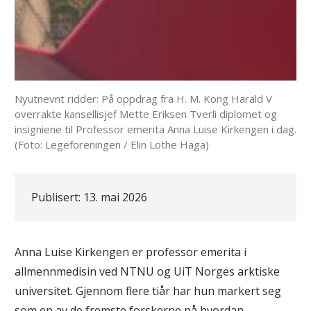
Nyutnevnt ridder: På oppdrag fra H. M. Kong Harald V
overrakte kansellisjef Mette Eriksen Tverli diplomet og
insigniene til Professor emerita Anna Luise Kirkengen i dag.
(Foto: Legeforeningen / Elin Lothe Haga)
Publisert:
13. mai 2026
Anna Luise Kirkengen er professor emerita i
allmennmedisin ved NTNU og UiT Norges arktiske
universitet. Gjennom flere tiår har hun markert seg
som en av de fremste forskerne på hvordan