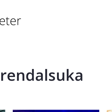
tørre eller - (minus) for å forminske.
større eller - (minus) for å forminske.
rendalsuka