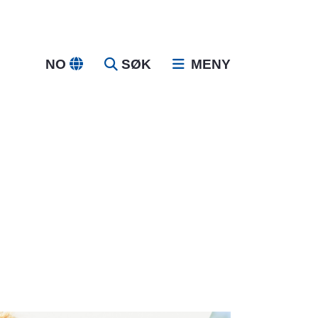
NO
SØK
MENY