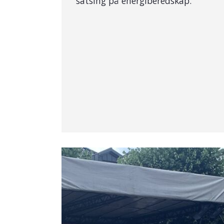
satsing på energiberedskap.