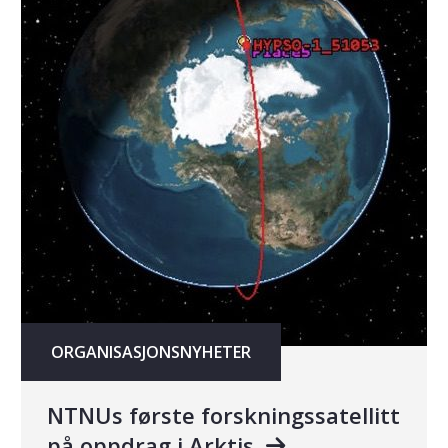
ORGANISASJONSNYHETER
NTNUs første forskningssatellitt
på oppdrag i Arktis