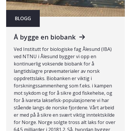
BLOGG
Å bygge en biobank
Ved Institutt for biologiske fag Ålesund (IBA)
ved NTNU i Ålesund bygger vi opp en
kontinuerlig voksende biobank for å
langtidslagre prøvematerialer av norsk
oppdrettslaks. Biobanken er viktig i
forskningssammenheng som f.eks. i kampen
mot sykdom og for å sikre god fiskehelse, og
for å ivareta laksefisk-populasjonene vi har
stående langs de norske fjordene. Vårt arbeid
er med på å sikre en svært viktig inntektskilde
for Norge. Norge solgte tross alt laks for over
64,5 milliarder i 20181,2. Så, hvordan bygger