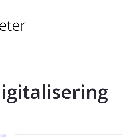
tørre eller - (minus) for å forminske.
større eller - (minus) for å forminske.
igitalisering