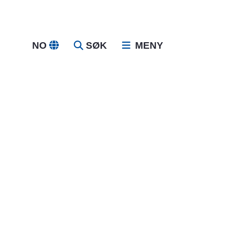
NO
SØK
MENY