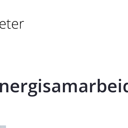
tørre eller - (minus) for å forminske.
større eller - (minus) for å forminske.
nergisamarbei