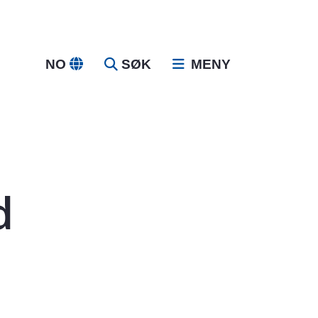
NO
SØK
MENY
d