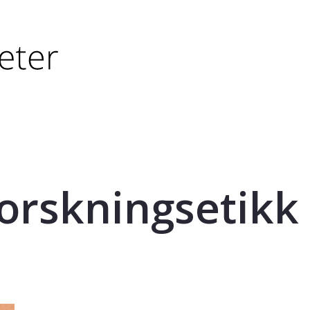
tørre eller - (minus) for å forminske.
større eller - (minus) for å forminske.
orskningsetikk