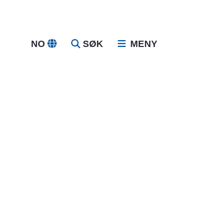
NO
SØK
MENY