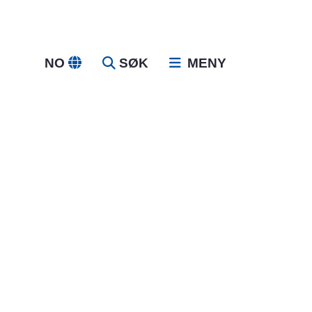
NO
SØK
MENY