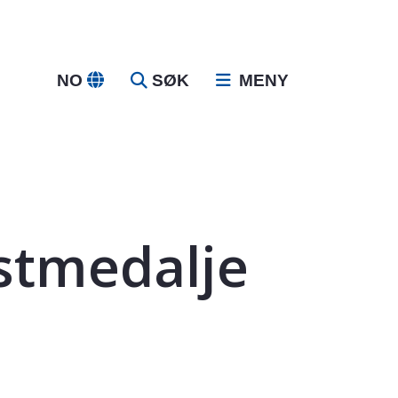
NO
SØK
MENY
stmedalje