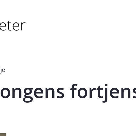
tørre eller - (minus) for å forminske.
større eller - (minus) for å forminske.
je
ongens fortjen