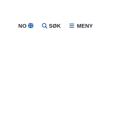
NO
SØK
MENY