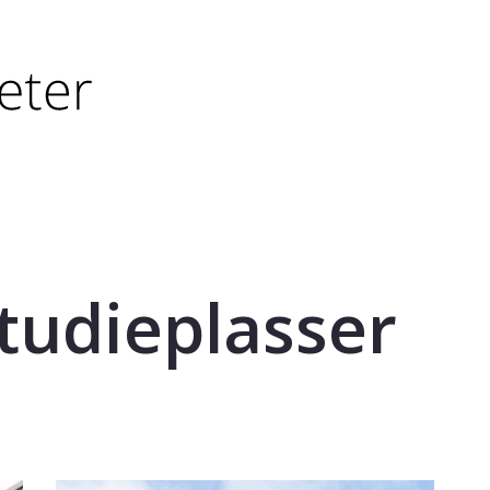
tørre eller - (minus) for å forminske.
større eller - (minus) for å forminske.
tudieplasser