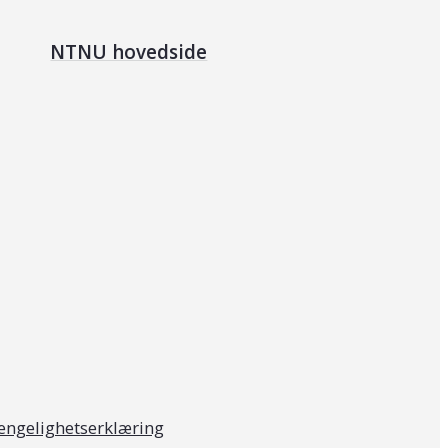
NTNU hovedside
jengelighetserklæring