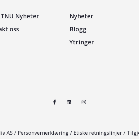
TNU Nyheter
Nyheter
akt oss
Blogg
Ytringer
ia AS
/
Personvernerklæring
/
Etiske retningslinjer
/
Tilg