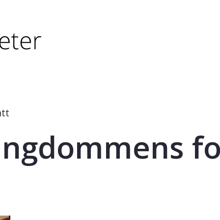
tørre eller - (minus) for å forminske.
større eller - (minus) for å forminske.
tt
ngdommens fo