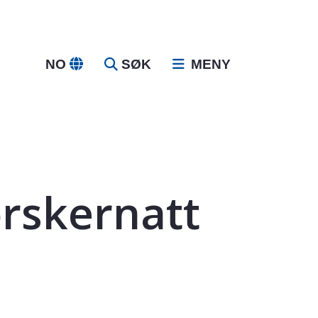
NO
SØK
MENY
rskernatt