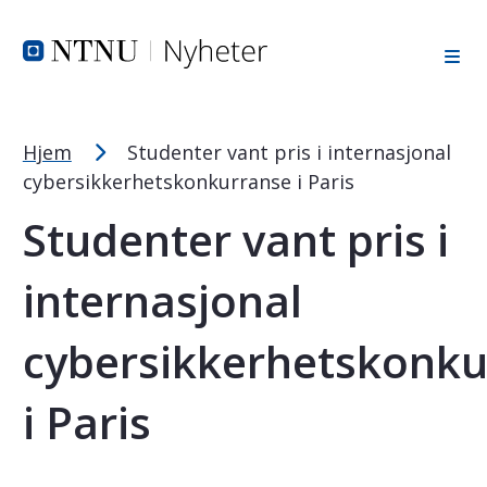
Tekststørrelsetips
Hopp til toppområde
Hopp til innholdet
Hopp til bunnområde
PC: Press ned CTRL og klikk på + (pluss) for å forstørre ell
MAC: Press ned CMD og klikk på + (pluss) for å forstørre el
Hjem
Studenter vant pris i internasjonal
cybersikkerhetskonkurranse i Paris
Studenter vant pris i
internasjonal
cybersikkerhetskonku
i Paris