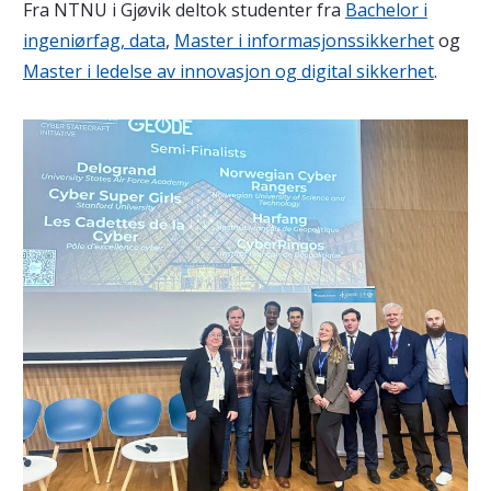
Fra NTNU i Gjøvik deltok studenter fra
Bachelor i
ingeniørfag, data
,
Master i informasjonssikkerhet
og
Master i ledelse av innovasjon og digital sikkerhet
.