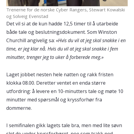
Trenerne for de norske Cyber Rangers, Stewart Kowalski
og Solveig Evenstad
Det vil si at de kun hadde 12,5 timer til å utarbeide
både tale og beslutningsdokument. Som Winston
Churchill angivelig sa:
«Hvis du vil at jeg skal snakke i en
time, er jeg klar nå. Hvis du vil at jeg skal snakke i fem
minutter, trenger jeg to uker å forberede meg.»
Laget jobbet nesten hele natten og rakk fristen
klokka 08.00. Deretter ventet en enda større
utfordring: å levere en 10-minutters tale og møte 10
minutter med spørsmål og kryssforhør fra
dommerne.
I semifinalen gikk lagets tale bra, men med lite søvn
slet de under kryssforhøret, noe som trakk ned