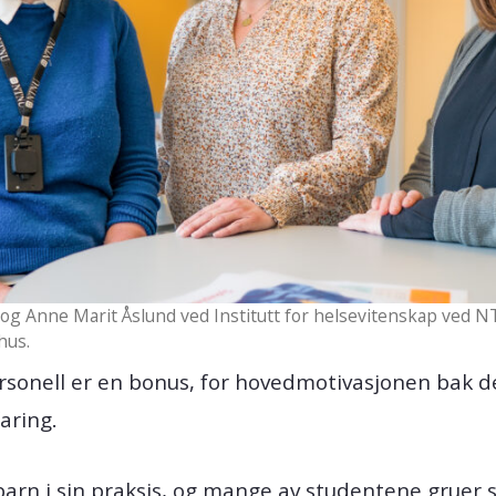
 og Anne Marit Åslund ved Institutt for helsevitenskap ved N
hus.
sonell er en bonus, for hovedmotivasjonen bak det
aring.
arn i sin praksis, og mange av studentene gruer se