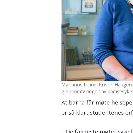
Marianne Liland, Kristin Haugen
gjennomføringen av bamsesyke
At barna får møte helseper
er så klart studentenes erf
– De færreste møter syke b