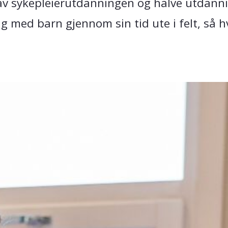
el av sykepleierutdanningen og halve utdan
ng med barn gjennom sin tid ute i felt, så h