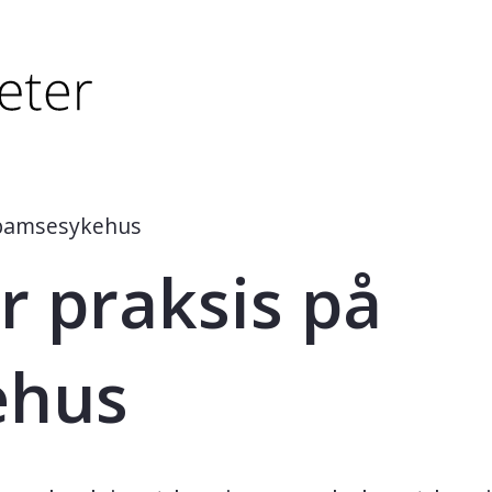
tørre eller - (minus) for å forminske.
større eller - (minus) for å forminske.
 bamsesykehus
r praksis på
ehus