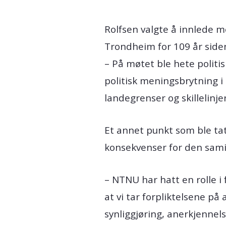
Rolfsen valgte å innlede m
Trondheim for 109 år side
– På møtet ble hete politi
politisk meningsbrytning i 
landegrenser og skillelinj
Et annet punkt som ble tat
konsekvenser for den samis
– NTNU har hatt en rolle i 
at vi tar forpliktelsene på 
synliggjøring, anerkjennel