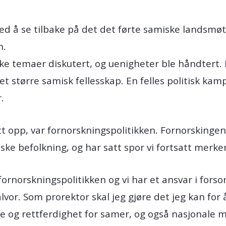
ed å se tilbake på det det førte samiske landsmøt
n.
ske temaer diskutert, og uenigheter ble håndtert.
et større samisk fellesskap. En felles politisk kam
er.
t opp, var fornorskningspolitikken. Fornorskingen
ke befolkning, og har satt spor vi fortsatt merke
fornorskningspolitikken og vi har et ansvar i fors
alvor. Som prorektor skal jeg gjøre det jeg kan for å
se og rettferdighet for samer, og også nasjonale mi