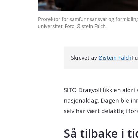
Prorektor for samfunnsansvar og formidling 
universitet. Foto: Øistein Falch.
Skrevet av
Øistein Falch
Pu
SITO Dragvoll fikk en aldr
nasjonaldag. Dagen ble in
selv har vært delaktig i f
Så tilbake i ti