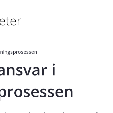
tørre eller - (minus) for å forminske.
større eller - (minus) for å forminske.
soningsprosessen
 ansvar i
prosessen