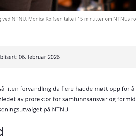
ved NTNU, Monica Rolfsen talte i 15 minutter om NTNUs rolle 
blisert:
06. februar 2026
i så liten forvandling da flere hadde møtt opp for
nledet av prorektor for samfunnsansvar og formid
orsoningsutvalget på NTNU.
d