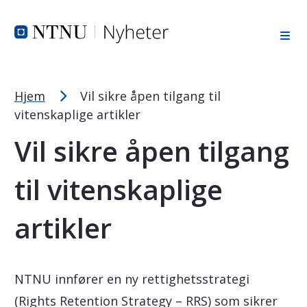
Tekststørrelsetips
Hopp til toppområde
Hopp til innholdet
Hopp til bunnområde
PC: Press ned CTRL og klikk på + (pluss) for å forstørre ell
MAC: Press ned CMD og klikk på + (pluss) for å forstørre el
Hjem
Vil sikre åpen tilgang til
vitenskaplige artikler
Vil sikre åpen tilgang
til vitenskaplige
artikler
NTNU innfører en ny rettighetsstrategi
(Rights Retention Strategy – RRS) som sikrer