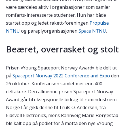
være særdeles aktiv i organisasjoner som samler
romfarts-interesserte studenter. Hun har både
startet opp og ledet rakett-foreningen
Propulse
NTNU
og paraplyorganisasjonen
Space NTNU
.
Beæret, overrasket og stolt
Prisen «Young Spaceport Norway Award» ble delt ut
på
Spaceport Norway 2022 Conference and Expo
den
26 oktober. Konferansen samlet mer enn 400
deltakere. Den allmenne prisen Spaceport Norway
Award går til eksepsjonelle bidrag til romindustrien i
Norge I år gikk denne til Truls O. Andersen, fra
Eidsvoll Electronics, mens Rannveig Marie Færgestad
ble kalt opp på podiet for å motta den nye «Young