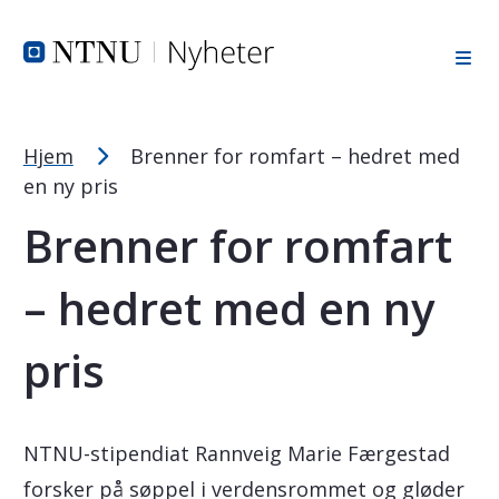
Tekststørrelsetips
Hopp til toppområde
Hopp til innholdet
Hopp til bunnområde
PC: Press ned CTRL og klikk på + (pluss) for å forstørre ell
MAC: Press ned CMD og klikk på + (pluss) for å forstørre el
Hjem
Brenner for romfart – hedret med
en ny pris
Brenner for romfart
– hedret med en ny
pris
NTNU-stipendiat Rannveig Marie Færgestad
forsker på søppel i verdensrommet og gløder