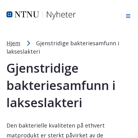
Tekststørrelsetips
Hopp til toppområde
Hopp til innholdet
Hopp til bunnområde
PC: Press ned CTRL og klikk på + (pluss) for å forstørre ell
MAC: Press ned CMD og klikk på + (pluss) for å forstørre el
Hjem
Gjenstridige bakteriesamfunn i
lakseslakteri
Gjenstridige
bakteriesamfunn i
lakseslakteri
Den bakterielle kvaliteten på ethvert
matprodukt er sterkt påvirket av de