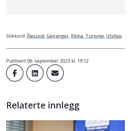
Stikkord:
Ålesund
,
Geiranger
,
Klima
,
Turisme
,
Utslipp
Publisert
06. september 2023 kl. 19:12
Relaterte innlegg