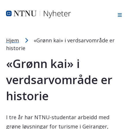
Tekststørrelsetips
Hopp til toppområde
Hopp til innholdet
Hopp til bunnområde
PC: Press ned CTRL og klikk på + (pluss) for å forstørre ell
MAC: Press ned CMD og klikk på + (pluss) for å forstørre el
Hjem
«Grønn kai» i verdsarvområde er
historie
«Grønn kai» i
verdsarvområde er
historie
I tre år har NTNU-studentar arbeidd med
grøne løysningar for turisme i Geiranger,