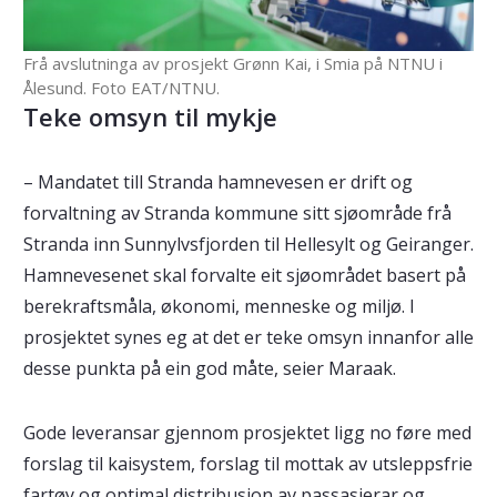
Frå avslutninga av prosjekt Grønn Kai, i Smia på NTNU i
Ålesund. Foto EAT/NTNU.
Teke omsyn til mykje
– Mandatet till Stranda hamnevesen er drift og
forvaltning av Stranda kommune sitt sjøområde frå
Stranda inn Sunnylvsfjorden til Hellesylt og Geiranger.
Hamnevesenet skal forvalte eit sjøområdet basert på
berekraftsmåla, økonomi, menneske og miljø. I
prosjektet synes eg at det er teke omsyn innanfor alle
desse punkta på ein god måte, seier Maraak.
Gode leveransar gjennom prosjektet ligg no føre med
forslag til kaisystem, forslag til mottak av utsleppsfrie
fartøy og optimal distribusjon av passasjerar og