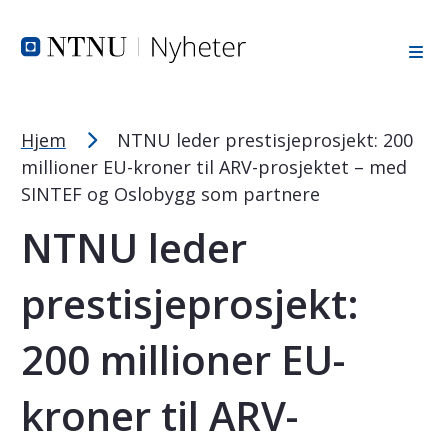
Tekststørrelsetips
Hopp til toppområde
Hopp til innholdet
Hopp til bunnområde
PC: Press ned CTRL og klikk på + (pluss) for å forstørre ell
MAC: Press ned CMD og klikk på + (pluss) for å forstørre el
Hjem
NTNU leder prestisjeprosjekt: 200
millioner EU-kroner til ARV-prosjektet – med
SINTEF og Oslobygg som partnere
NTNU leder
prestisjeprosjekt:
200 millioner EU-
kroner til ARV-