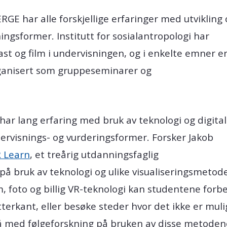
GE har alle forskjellige erfaringer med utvikling 
ingsformer. Institutt for sosialantropologi har
st og film i undervisningen, og i enkelte emner e
ganisert som gruppeseminarer og
 har lang erfaring med bruk av teknologi og digita
dervisnings- og vurderingsformer. Forsker Jakob
 Learn
, et treårig utdanningsfaglig
 på bruk av teknologi og ulike visualiseringsmetod
lm, foto og billig VR-teknologi kan studentene forbe
etterkant, eller besøke steder hvor det ikke er mu
så med følgeforskning på bruken av disse metoden