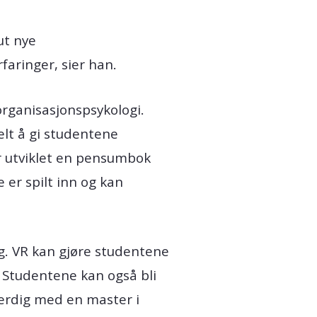
ut nye
faringer, sier han.
 organisasjonspsykologi.
elt å gi studentene
or utviklet en pensumbok
 er spilt inn og kan
ng. VR kan gjøre studentene
. Studentene kan også bli
ferdig med en master i