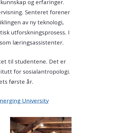
 kunnskap og erfaringer.
rvisning. Senteret forener
viklingen av ny teknologi,
sk utforskningsprosess. I
n som læringsassistenter.
et til studentene. Det er
itutt for sosialantropologi.
ts første år.
merging University