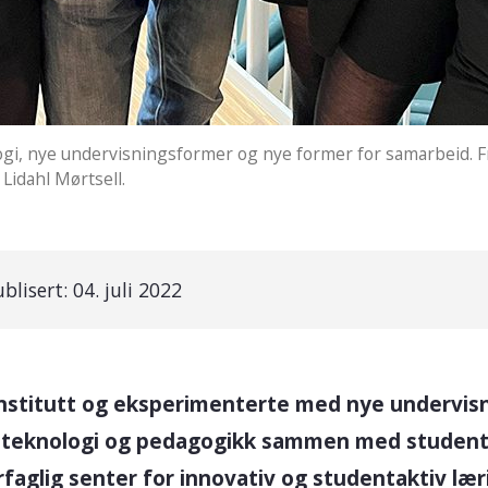
ogi, nye undervisningsformer og nye former for samarbeid. 
Lidahl Mørtsell.
ublisert:
04. juli 2022
t institutt og eksperimenterte med nye undervi
y teknologi og pedagogikk sammen med studente
rfaglig senter for innovativ og studentaktiv lær