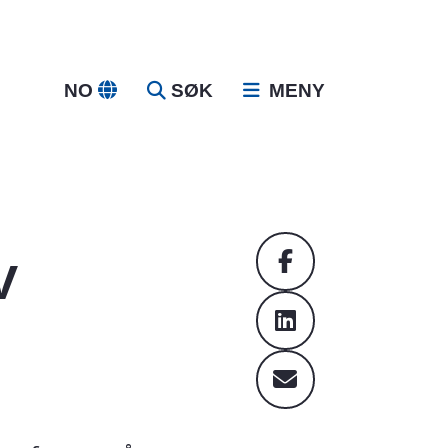
NO
SØK
MENY
v