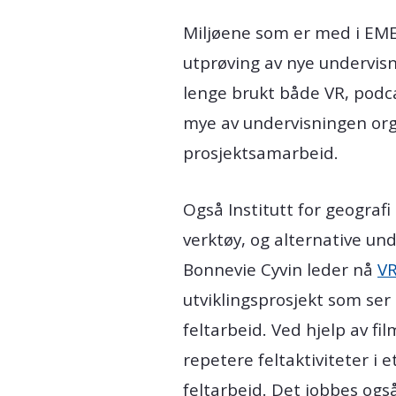
Miljøene som er med i EMER
utprøving av nye undervisn
lenge brukt både VR, podca
mye av undervisningen or
prosjektsamarbeid.
Også Institutt for geografi
verktøy, og alternative un
Bonnevie Cyvin leder nå
VR
utviklingsprosjekt som ser
feltarbeid. Ved hjelp av fi
repetere feltaktiviteter i 
feltarbeid. Det jobbes og