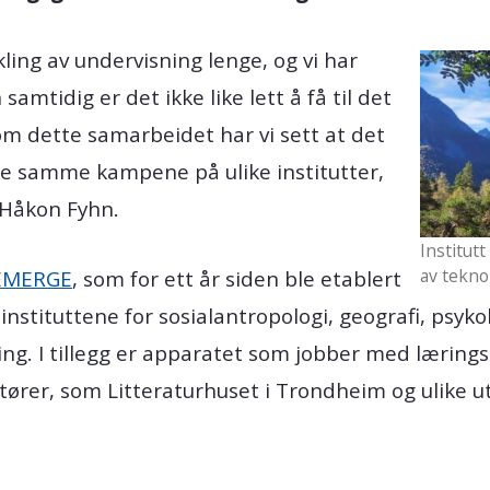
kling av undervisning lenge, og vi har
mtidig er det ikke like lett å få til det
m dette samarbeidet har vi sett at det
de samme kampene på ulike institutter,
 Håkon Fyhn.
Institut
av teknol
EMERGE
, som for ett år siden ble etablert
stituttene for sosialantropologi, geografi, psyko
ring. I tillegg er apparatet som jobber med lærin
ører, som Litteraturhuset i Trondheim og ulike ut