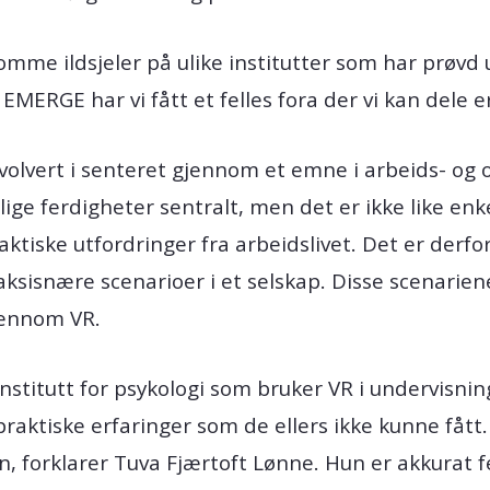
me ildsjeler på ulike institutter som har prøvd 
ERGE har vi fått et felles fora der vi kan dele er
involvert i senteret gjennom et emne i arbeids- og
e ferdigheter sentralt, men det er ikke like enk
aktiske utfordringer fra arbeidslivet. Det er derf
aksisnære scenarioer i et selskap. Disse scenariene
jennom VR.
Institutt for psykologi som bruker VR i undervisni
raktiske erfaringer som de ellers ikke kunne fått
n, forklarer Tuva Fjærtoft Lønne. Hun er akkurat 