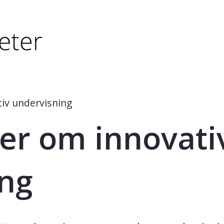
tørre eller - (minus) for å forminske.
større eller - (minus) for å forminske.
iv undervisning
er om innovati
ing