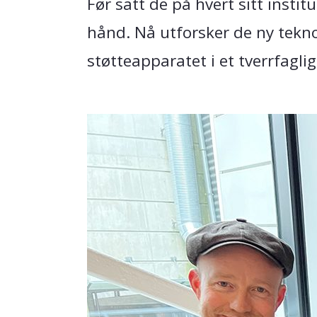
Før satt de på hvert sitt inst
hånd. Nå utforsker de ny tekn
støtteapparatet i et tverrfagli