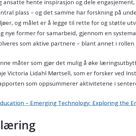
g ansatte hente inspirasjon og dele engasjement,
ntral plass – og det samme har forskning på unde
jøer, og målet er å legge til rette for og støtte ut
g nye former for samarbeid, gjennom en systemati
volveres som aktive partnere – blant annet i rolle
inne måter som gjør det mulig å øke læringsutbytt
je Victoria Lidahl Mørtsell, som er forsker ved Inst
rapporten som oppsummerer aktivitetene i sentere
ducation – Emerging Technology: Exploring the E
 læring