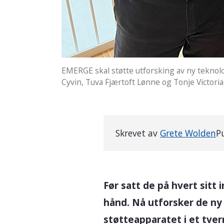
EMERGE skal støtte utforsking av ny teknol
Cyvin, Tuva Fjærtoft Lønne og Tonje Victoria 
Skrevet av
Grete Wolden
P
Før satt de på hvert sit
hånd. Nå utforsker de n
støtteapparatet i et tver