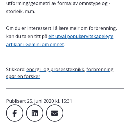
utforming/geometri av forma; av omnstype og -
storleik, m.m.
Om du er interessert i å lære meir om forbrenning,
kan du ta en titt på
eit utval populærvitskapelege
artiklar i Gemini om emnet
.
Stikkord:
energi- og prosessteknikk
,
forbrenning
,
spør en forsker
Publisert
25. juni 2020 kl. 15:31