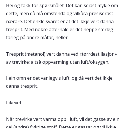
Hei og takk for spørsmålet. Det kan seiast mykje om
dette, men då må omstenda og vilkåra presiserast
nærare. Det enkle svaret er at det ikkje vert danna
tresprit. Med nokre atterhald er det neppe særleg
farleg på andre måtar, heller.
Tresprit (metanol) vert danna ved «tørrdestillasjon»
av trevirke; altså oppvarming utan luft/oksygen.
I ein omn er det vanlegvis luft, og då vert det ikkje
danna tresprit.
Likevel:
Når trevirke vert varma opp i luft, vil det gasse av ein
del (andre) flyktige stoff. Dette er gassar og vil ikkje