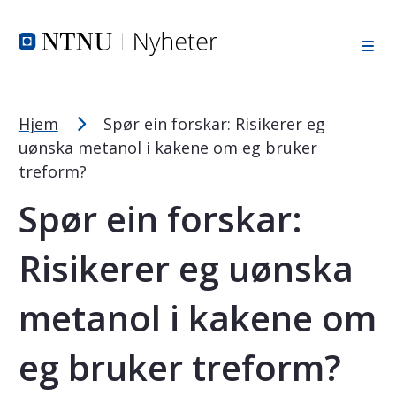
Tekststørrelsetips
Hopp til toppområde
Hopp til innholdet
Hopp til bunnområde
PC: Press ned CTRL og klikk på + (pluss) for å forstørre ell
MAC: Press ned CMD og klikk på + (pluss) for å forstørre el
Hjem
Spør ein forskar: Risikerer eg
uønska metanol i kakene om eg bruker
treform?
Spør ein forskar:
Risikerer eg uønska
metanol i kakene om
eg bruker treform?