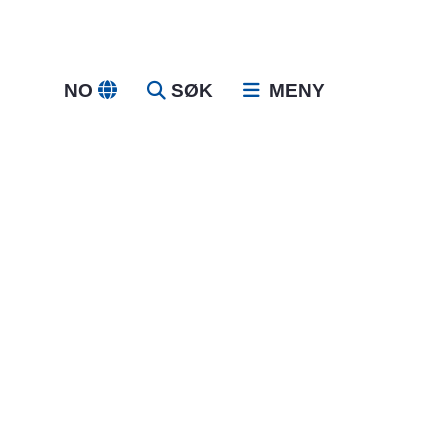
NO
SØK
MENY