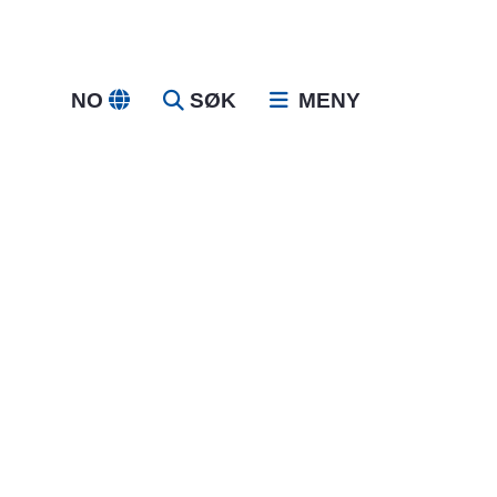
NO
SØK
MENY