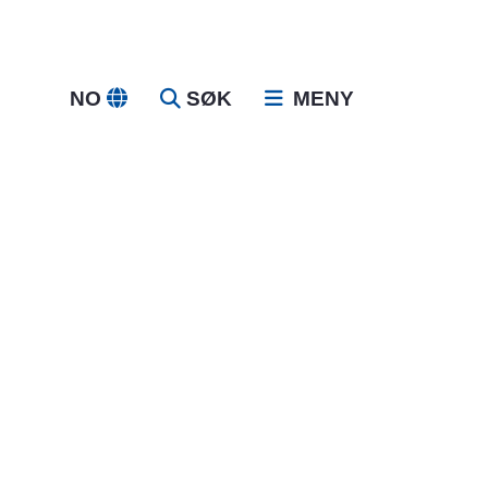
NO
SØK
MENY