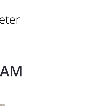
tørre eller - (minus) for å forminske.
større eller - (minus) for å forminske.
KAM