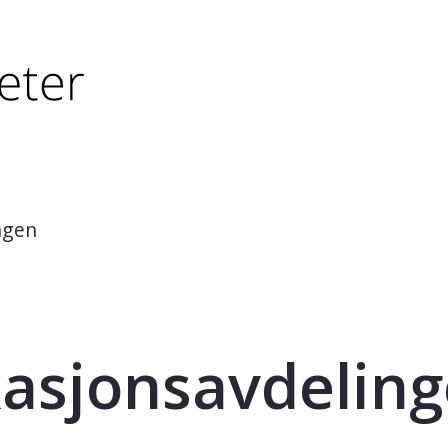
tørre eller - (minus) for å forminske.
større eller - (minus) for å forminske.
ngen
sjonsavdeling