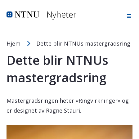
Tekststørrelsetips
Hopp til toppområde
Hopp til innholdet
Hopp til bunnområde
PC: Press ned CTRL og klikk på + (pluss) for å forstørre ell
MAC: Press ned CMD og klikk på + (pluss) for å forstørre el
Hjem
Dette blir NTNUs mastergradsring
Dette blir NTNUs
mastergradsring
Mastergradsringen heter «Ringvirkninger» og
er designet av Ragne Stauri.