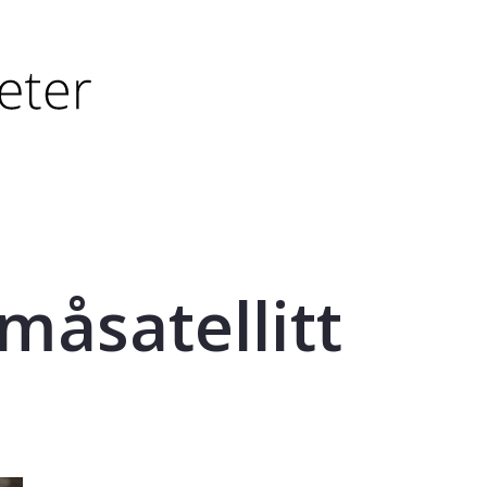
tørre eller - (minus) for å forminske.
større eller - (minus) for å forminske.
måsatellitt