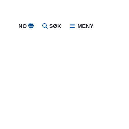
NO
SØK
MENY