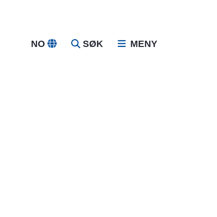
NO
SØK
MENY