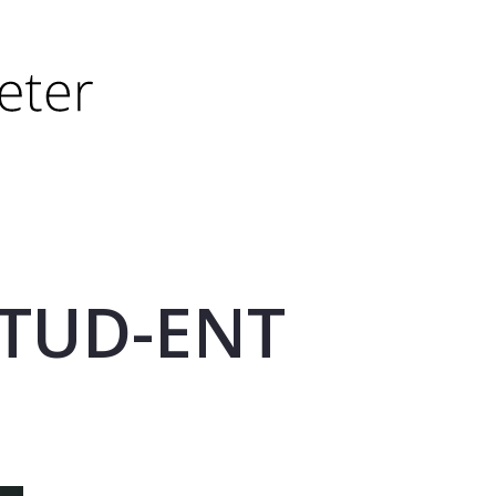
tørre eller - (minus) for å forminske.
større eller - (minus) for å forminske.
TUD-ENT