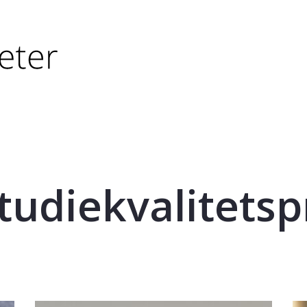
tørre eller - (minus) for å forminske.
større eller - (minus) for å forminske.
tudiekvalitetsp