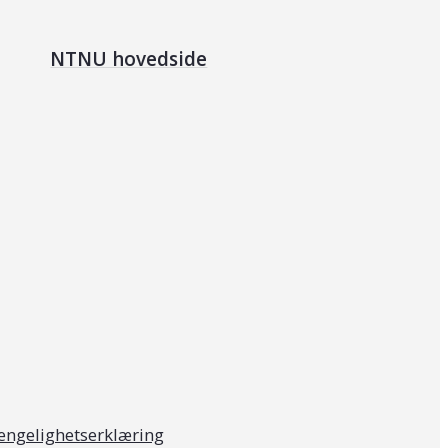
NTNU hovedside
jengelighetserklæring