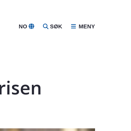
NO
SØK
MENY
risen